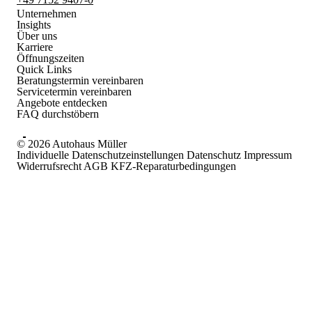
Unternehmen
Insights
Über uns
Karriere
Öffnungszeiten
Quick Links
Beratungstermin vereinbaren
Servicetermin vereinbaren
Angebote entdecken
FAQ durchstöbern
©
2026 Autohaus Müller
Individuelle Datenschutzeinstellungen
Datenschutz
Impressum
Widerrufsrecht
AGB KFZ-Reparaturbedingungen
Kontakt
Autohaus Müller – Gerlingen
Weilimdorfer Str. 88
70839 Gerlingen
Autohaus Müller – Leonberg
Berliner Str. 55
71229 Leonberg