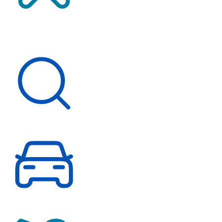
Service-Termin vereinbaren
Über uns
Schnelleinstieg
Fahrzeugsuche
Probefahrt vereinbaren