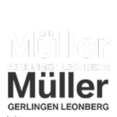
Service-Termin
Öffnungszeiten
Standorte
Karriere
FAQ
Insights
Angebote