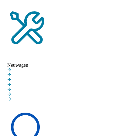
Probefahrt vereinbaren
Service-Termin vereinbaren
Neuwagen
Neuwagen
Aktuelle Angebote
Privatkunden
Gewerbekunden
Elektroautos
MINI JOHN COOPER WORKS
MINI BLACKYARD FAMILIE
MINI PAUL SMITH
Schnelleinstieg