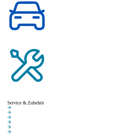
Probefahrt vereinbaren
Service-Termin vereinbaren
Service & Zubehör
Service & Zubehör
Online-Termin
MINI Service Inclusive
MINI Repair Inclusive
MINI Proactive Care
MINI Service 5+
Hagelschaden