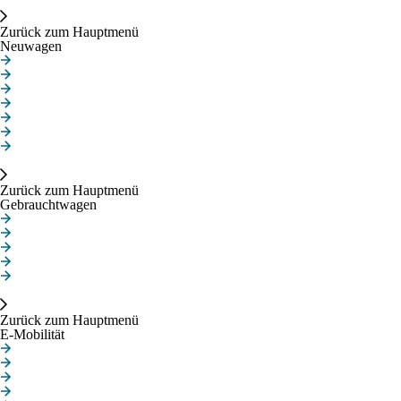
Neuwagen
Zurück zum Hauptmenü
Neuwagen
Aktuelle Angebote
Privatkunden
Gewerbekunden
Elektroautos
MINI JOHN COOPER WORKS
MINI BLACKYARD FAMILIE
MINI PAUL SMITH
Gebrauchtwagen
Zurück zum Hauptmenü
Gebrauchtwagen
Unsere Gebrauchtwagen
Gebrauchte Elektroautos
MINI Junge Gebrauchte
MINI Gebrauchtwagen NEXT
Fahrzeugankauf
E-Mobilität
Zurück zum Hauptmenü
E-Mobilität
Ladeinfrastruktur
Neue Elektroautos
Gebrauchte Elektroautos
Zuhause laden