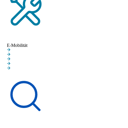
Service-Termin vereinbaren
E-Mobilität
E-Mobilität
Ladeinfrastruktur
Neue Elektroautos
Gebrauchte Elektroautos
Zuhause laden
Batterieprüfung
Schnelleinstieg
Fahrzeugsuche