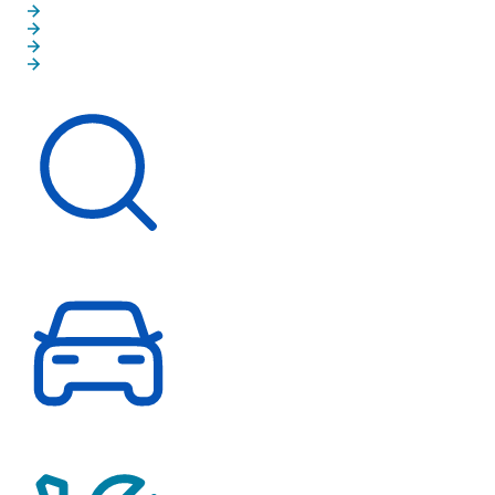
Gebrauchte Elektroautos
MINI Junge Gebrauchte
MINI Gebrauchtwagen NEXT
Fahrzeugankauf
Schnelleinstieg
Fahrzeugsuche
Probefahrt vereinbaren