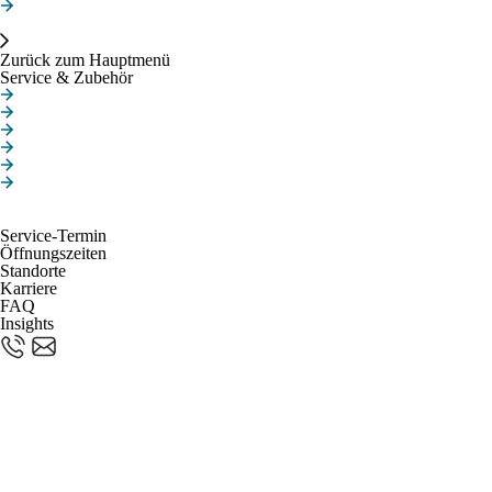
Batterieprüfung
Service & Zubehör
Zurück zum Hauptmenü
Service & Zubehör
Online-Termin
MINI Service Inclusive
MINI Repair Inclusive
MINI Proactive Care
MINI Service 5+
Hagelschaden
Über uns
Kontakt
Service-Termin
Öffnungszeiten
Standorte
Karriere
FAQ
Insights
DIE NEUE MINI
FAMILIE. ANGEBOTE
FÜR