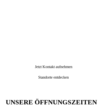
SPRECHEN SIE MIT UNS –
PERSÖNLICH &
UNKOMPLIZIERT
Egal ob Sie eine Probefahrt planen, einen Servicetermin
wünschen oder einfach mehr erfahren möchten – wir sind
persönlich für Sie da. Direkt, unkompliziert und immer mit
einem offenen Ohr.
Jetzt Kontakt aufnehmen
Standorte entdecken
UNSERE ÖFFNUNGSZEITEN