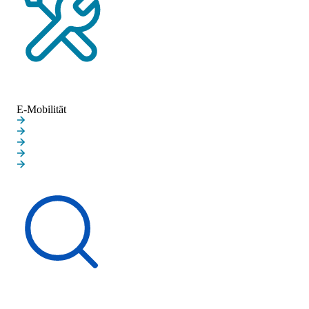
Service-Termin vereinbaren
E-Mobilität
E-Mobilität
Ladeinfrastruktur
Neue Elektroautos
Gebrauchte Elektroautos
Zuhause laden
Batterieprüfung
Schnelleinstieg
Fahrzeugsuche