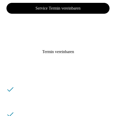
Service Termin vereinbaren
IHRE VORTEILE AUF EINEN
BLICK.
Termin vereinbaren
IHRE VORTEILE AUF EINEN
BLICK.
Deutliche Kostenersparnis dank
Paketpreisen.