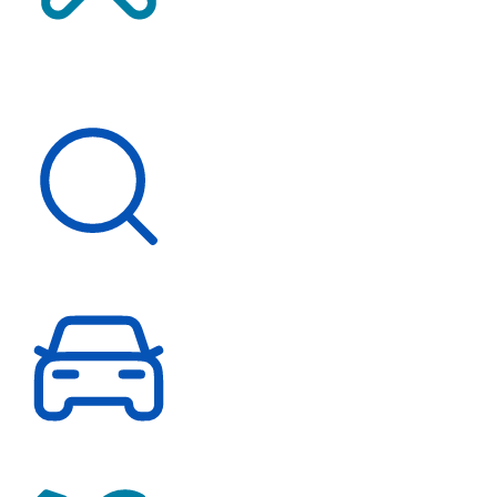
Service-Termin vereinbaren
Über uns
Schnelleinstieg
Fahrzeugsuche
Probefahrt vereinbaren