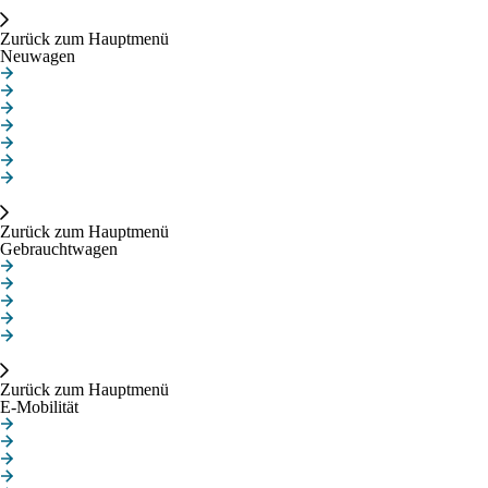
Neuwagen
Zurück zum Hauptmenü
Neuwagen
Aktuelle Angebote
Privatkunden
Gewerbekunden
Elektroautos
MINI JOHN COOPER WORKS
MINI BLACKYARD FAMILIE
MINI PAUL SMITH
Gebrauchtwagen
Zurück zum Hauptmenü
Gebrauchtwagen
Unsere Gebrauchtwagen
Gebrauchte Elektroautos
MINI Junge Gebrauchte
MINI Gebrauchtwagen NEXT
Fahrzeugankauf
E-Mobilität
Zurück zum Hauptmenü
E-Mobilität
Ladeinfrastruktur
Neue Elektroautos
Gebrauchte Elektroautos
Zuhause laden