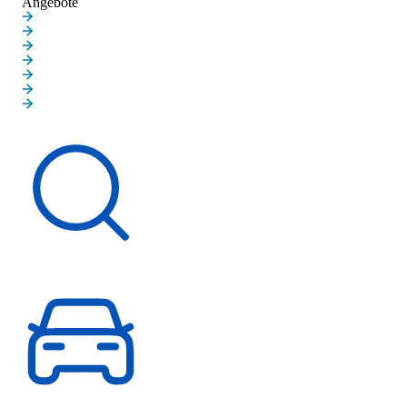
Angebote
Neuwagenangebote
Gebrauchtwagenangebote
Gewerbekundenangebote
Elektroautoangebote
MINI JOHN COOPER WORKS
MINI BLACKYARD FAMILIE
MINI PAUL SMITH
Schnelleinstieg
Fahrzeugsuche