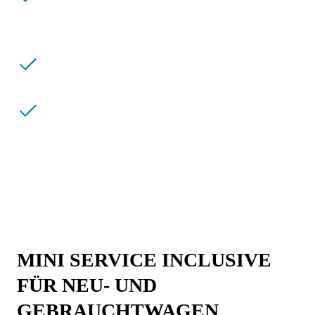
Kostentransparenz und
Planungssicherheit dank Einmalzahlung.
Langfristiger Werteerhalt Ihres MINI.
Laufzeit und Laufleistung flexibel
wählbar.
MINI SERVICE INCLUSIVE
FÜR NEU- UND
GEBRAUCHTWAGEN