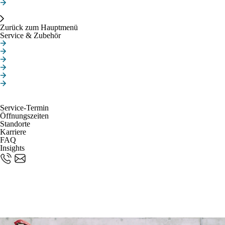
Batterieprüfung
Service & Zubehör
Zurück zum Hauptmenü
Service & Zubehör
Online-Termin
MINI Service Inclusive
MINI Repair Inclusive
MINI Proactive Care
MINI Service 5+
Hagelschaden
Über uns
Kontakt
Service-Termin
Öffnungszeiten
Standorte
Karriere
FAQ
Insights
MINI SERVICE
INCLUSIVE