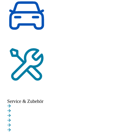
Probefahrt vereinbaren
Service-Termin vereinbaren
Service & Zubehör
Service & Zubehör
Online-Termin
MINI Service Inclusive
MINI Repair Inclusive
MINI Proactive Care
MINI Service 5+
Hagelschaden