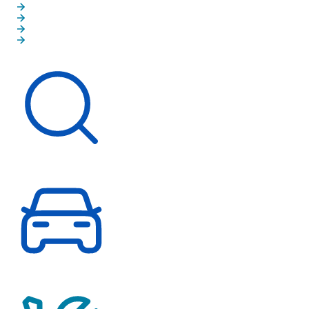
Gebrauchte Elektroautos
MINI Junge Gebrauchte
MINI Gebrauchtwagen NEXT
Fahrzeugankauf
Schnelleinstieg
Fahrzeugsuche
Probefahrt vereinbaren