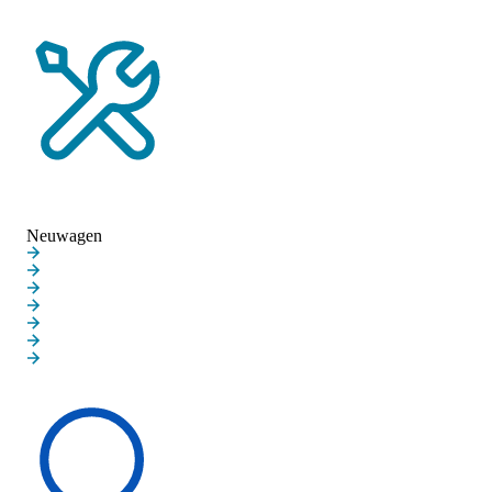
Probefahrt vereinbaren
Service-Termin vereinbaren
Neuwagen
Neuwagen
Aktuelle Angebote
Privatkunden
Gewerbekunden
Elektroautos
MINI JOHN COOPER WORKS
MINI BLACKYARD FAMILIE
MINI PAUL SMITH
Schnelleinstieg