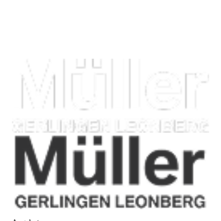
Service-Termin
Öffnungszeiten
Standorte
Karriere
FAQ
Insights
Angebote