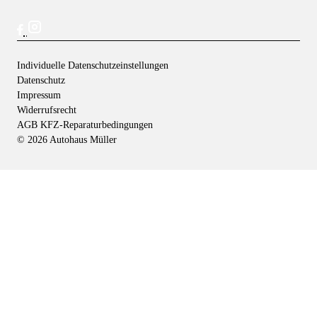
Individuelle Datenschutzeinstellungen
Datenschutz
Impressum
Widerrufsrecht
AGB KFZ-Reparaturbedingungen
©
2026 Autohaus Müller
Kontakt
Autohaus Müller – Gerlingen
Weilimdorfer Str. 88
70839 Gerlingen
Autohaus Müller – Leonberg
Berliner Str. 55
71229 Leonberg